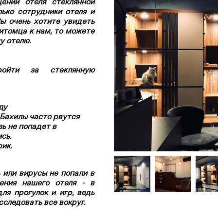
ений отеля стеклянной
ько сотрудники отеля и
Вы очень хотите увидеть
итомца к нам, то можете
у отелю.
ройти за стеклянную
ду
 Бахилы часто рвутся
зь не попадет в
сь.
ик.
ь или вирусы не попали в
ения нашего отеля - в
ля прогулок и игр, ведь
сследовать все вокруг.