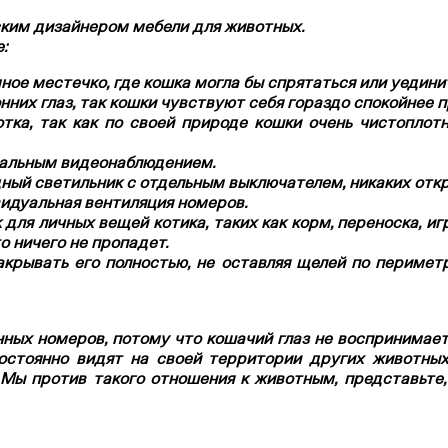
ким дизайнером мебели для животных.
:
ое местечко, где кошка могла бы спрятаться или уедини
них глаз, так кошки чувствуют себя гораздо спокойнее п
тка, так как по своей природе кошки очень чистоплот
альным видеонаблюдением.
ный светильник с отдельным выключателем, никаких отк
идуальная вентиляция номеров.
для личных вещей котика, таких как корм, переноска, иг
о ничего не пропадет.
крывать его полностью, не оставляя щелей по перимет
нных номеров, потому что
кошачий глаз не воспринимает
стоянно видят на своей территории других животных
Мы против такого отношения к животным, представьте
 бы себя спокойно и в безопасности у себя дома.
равится бегать и лазить. Если у кошечки есть все необхо