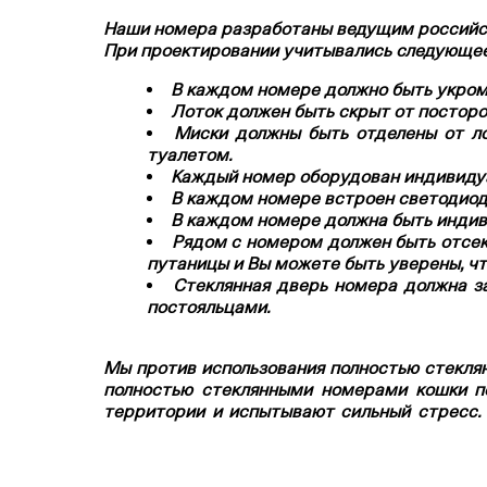
Наши номера разработаны ведущим российс
При проектировании учитывались следующее
В каждом номере должно быть укромн
Лоток должен быть скрыт от посторон
Миски должны быть отделены от ло
туалетом.
Каждый номер оборудован индивиду
В каждом номере встроен светодиод
В каждом номере должна быть индив
Рядом с номером должен быть отсек 
путаницы и Вы можете быть уверены, чт
Стеклянная дверь номера должна за
постояльцами.
Мы против использования полностью стекля
полностью стеклянными номерами кошки по
территории и испытывают сильный стресс. 
полностью прозрачными, никто не чувствовал
Кошки - очень активные животные, которым н