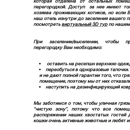
которая отделена от остальных помещ
перегородкой. Доступ за нее имеют тол
хозяева проживающих котиков, но если 
наш отель изнутри до заселения вашего п
посмотреть
виртуальный 3D тур
по нашем
При заселении/выселении, чтобы п
перегородку Вам необходимо:
оставить на ресепшн
верхнюю одеж
переобуться в одноразовые тапочки.
и не дают полной гарантии того, что гря
помещение, поэтому мы от них отказали
наступить на дезинфицирующий ковр
​Мы заботимся о том, чтобы уличная гряз
"чистую зону", потому что все помещ
распоряжении наших хвостатых гостей д
кошки очень активные животные и любят и